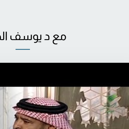
مع د يوسف الح